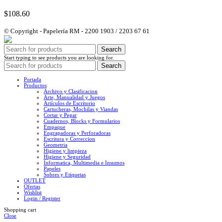
$
108.60
© Copyright - Papelería RM - 2200 1903 / 2203 67 61
Search
Start typing to see products you are looking for.
Search
Portada
Productos
Archivo y Clasificacion
Arte, Manualidad y Juegos
Artículos de Escritorio
Cartucheras, Mochilas y Viandas
Cortar y Pegar
Cuadernos, Blocks y Formularios
Empaque
Engrapadoras y Perforadoras
Escritura y Correccion
Geometria
Higiene y limpieza
Higiene y Seguridad
Informatica, Multimedia e Insumos
Papeles
Sobres y Etiquetas
OUTLET
Ofertas
Wishlist
Login / Register
Shopping cart
Close