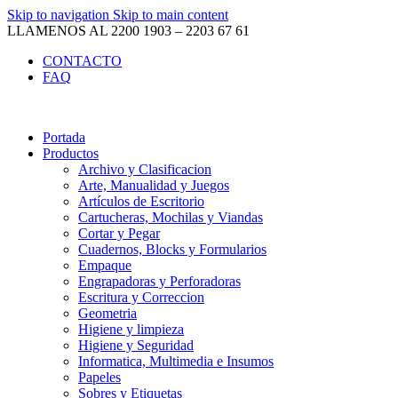
Skip to navigation
Skip to main content
LLAMENOS AL 2200 1903 – 2203 67 61
CONTACTO
FAQ
Portada
Productos
Archivo y Clasificacion
Arte, Manualidad y Juegos
Artículos de Escritorio
Cartucheras, Mochilas y Viandas
Cortar y Pegar
Cuadernos, Blocks y Formularios
Empaque
Engrapadoras y Perforadoras
Escritura y Correccion
Geometria
Higiene y limpieza
Higiene y Seguridad
Informatica, Multimedia e Insumos
Papeles
Sobres y Etiquetas