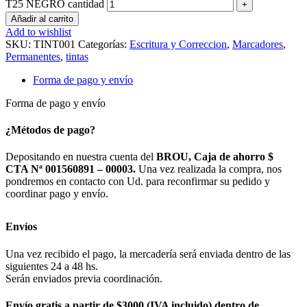
T25 NEGRO cantidad
Añadir al carrito
Add to wishlist
SKU:
TINT001
Categorías:
Escritura y Correccion
,
Marcadores
,
Permanentes
,
tintas
Forma de pago y envío
Forma de pago y envío
¿Métodos de pago?
Depositando en nuestra cuenta del
BROU, Caja de ahorro $
CTA Nª 001560891 – 00003.
Una vez realizada la compra, nos
pondremos en contacto con Ud. para reconfirmar su pedido y
coordinar pago y envío.
Envíos
Una vez recibido el pago, la mercadería será enviada dentro de las
siguientes 24 a 48 hs.
Serán enviados previa coordinación.
Envío gratis a partir de $3000 (IVA incluido) dentro de