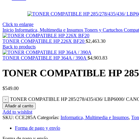
Click to enlarge
Inicio
Informatica, Multimedia e Insumos
Toners y Cartuchos Compat
TONER COMPATIBLE HP 226X BF20
$
2,463.30
Back to products
TONER COMPATIBLE HP 364A / 390A
$
4,903.83
TONER COMPATIBLE HP 285/2
$
549.00
TONER COMPATIBLE HP 285/278/435/436/ LBP6000/ CANON
Añadir al carrito
Add to wishlist
SKU:
CCE285A
Categorías:
Informatica, Multimedia e Insumos
,
Ton
Forma de pago y envío
Forma de pago y envío