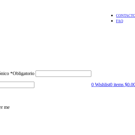
CONTACT
FAQ
rónico
*
Obligatorio
0
Wishlist
0
items
$
0.0
r me