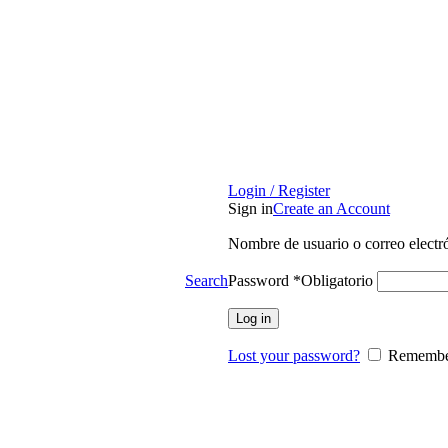
Login / Register
Sign in
Create an Account
Nombre de usuario o correo elect
Password
*
Obligatorio
Search
Log in
Lost your password?
Remembe