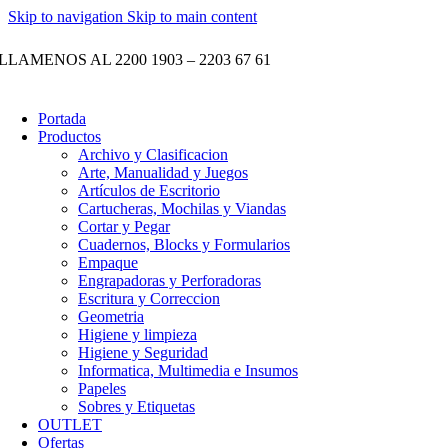
Skip to navigation
Skip to main content
LLAMENOS AL 2200 1903 – 2203 67 61
Portada
Productos
Archivo y Clasificacion
Arte, Manualidad y Juegos
Artículos de Escritorio
Cartucheras, Mochilas y Viandas
Cortar y Pegar
Cuadernos, Blocks y Formularios
Empaque
Engrapadoras y Perforadoras
Escritura y Correccion
Geometria
Higiene y limpieza
Higiene y Seguridad
Informatica, Multimedia e Insumos
Papeles
Sobres y Etiquetas
OUTLET
Ofertas