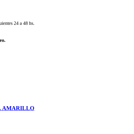
uientes 24 a 48 hs.
eo.
L AMARILLO