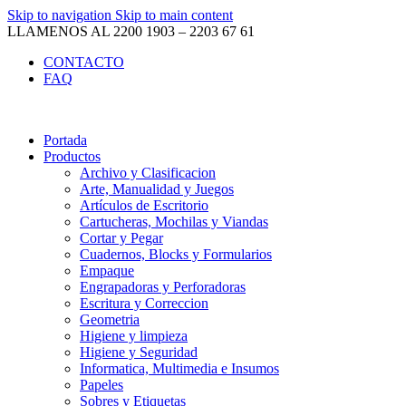
Skip to navigation
Skip to main content
LLAMENOS AL 2200 1903 – 2203 67 61
CONTACTO
FAQ
Portada
Productos
Archivo y Clasificacion
Arte, Manualidad y Juegos
Artículos de Escritorio
Cartucheras, Mochilas y Viandas
Cortar y Pegar
Cuadernos, Blocks y Formularios
Empaque
Engrapadoras y Perforadoras
Escritura y Correccion
Geometria
Higiene y limpieza
Higiene y Seguridad
Informatica, Multimedia e Insumos
Papeles
Sobres y Etiquetas