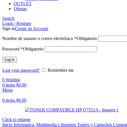
OUTLET
Ofertas
Search
Login / Register
Sign in
Create an Account
Nombre de usuario o correo electrónico
*
Obligatorio
Password
*
Obligatorio
Log in
Lost your password?
Remember me
0
Wishlist
0
items
$
0.00
Menu
0
items
$
0.00
Click to enlarge
Inicio
Informatica, Multimedia e Insumos
Toners y Cartuchos Compat