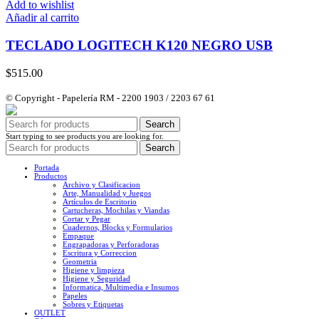
Add to wishlist
Añadir al carrito
TECLADO LOGITECH K120 NEGRO USB
$
515.00
© Copyright - Papelería RM - 2200 1903 / 2203 67 61
Search
Start typing to see products you are looking for.
Search
Portada
Productos
Archivo y Clasificacion
Arte, Manualidad y Juegos
Artículos de Escritorio
Cartucheras, Mochilas y Viandas
Cortar y Pegar
Cuadernos, Blocks y Formularios
Empaque
Engrapadoras y Perforadoras
Escritura y Correccion
Geometria
Higiene y limpieza
Higiene y Seguridad
Informatica, Multimedia e Insumos
Papeles
Sobres y Etiquetas
OUTLET