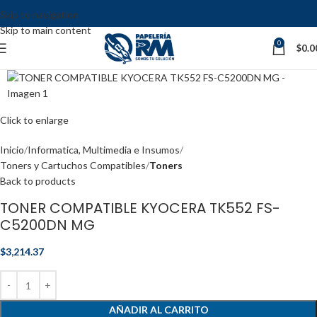
Skip to navigation
Skip to main content
0
$
0.0
Click to enlarge
Inicio
Informatica, Multimedia e Insumos
Toners y Cartuchos Compatibles
Toners
Back to products
TONER COMPATIBLE KYOCERA TK552 FS-
C5200DN MG
$
3,214.37
AÑADIR AL CARRITO