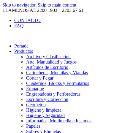
Skip to navigation
Skip to main content
LLAMENOS AL 2200 1903 – 2203 67 61
CONTACTO
FAQ
Portada
Productos
Archivo y Clasificacion
Arte, Manualidad y Juegos
Artículos de Escritorio
Cartucheras, Mochilas y Viandas
Cortar y Pegar
Cuadernos, Blocks y Formularios
Empaque
Engrapadoras y Perforadoras
Escritura y Correccion
Geometria
Higiene y limpieza
Higiene y Seguridad
Informatica, Multimedia e Insumos
Papeles
Sobres y Etiquetas