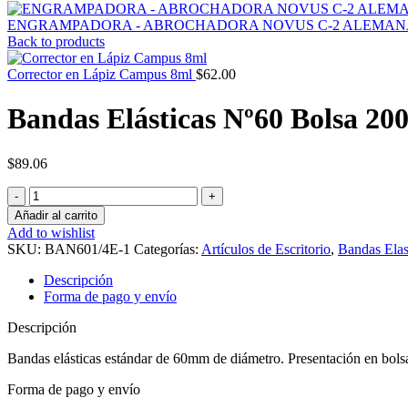
ENGRAMPADORA - ABROCHADORA NOVUS C-2 ALEMANA P
Back to products
Corrector en Lápiz Campus 8ml
$
62.00
Bandas Elásticas Nº60 Bolsa 2
$
89.06
Bandas
Elásticas
Añadir al carrito
Nº60
Add to wishlist
Bolsa
SKU:
BAN601/4E-1
Categorías:
Artículos de Escritorio
,
Bandas Elas
200g
DIM
Descripción
cantidad
Forma de pago y envío
Descripción
Bandas elásticas estándar de 60mm de diámetro. Presentación en bols
Forma de pago y envío