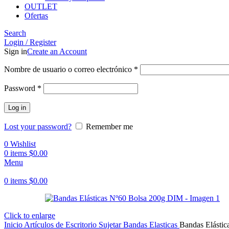
OUTLET
Ofertas
Search
Login / Register
Sign in
Create an Account
Obligatorio
Nombre de usuario o correo electrónico
*
Obligatorio
Password
*
Log in
Lost your password?
Remember me
0
Wishlist
0
items
$
0.00
Menu
0
items
$
0.00
Click to enlarge
Inicio
Artículos de Escritorio
Sujetar
Bandas Elasticas
Bandas Elásti