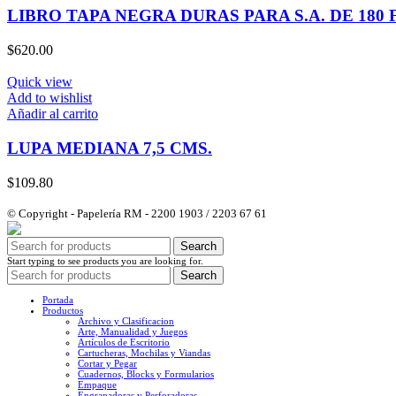
LIBRO TAPA NEGRA DURAS PARA S.A. DE 180
$
620.00
Quick view
Add to wishlist
Añadir al carrito
LUPA MEDIANA 7,5 CMS.
$
109.80
© Copyright - Papelería RM - 2200 1903 / 2203 67 61
Search
Start typing to see products you are looking for.
Search
Portada
Productos
Archivo y Clasificacion
Arte, Manualidad y Juegos
Artículos de Escritorio
Cartucheras, Mochilas y Viandas
Cortar y Pegar
Cuadernos, Blocks y Formularios
Empaque
Engrapadoras y Perforadoras