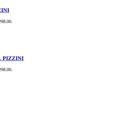
INI
298.00.
 PIZZINI
298.00.