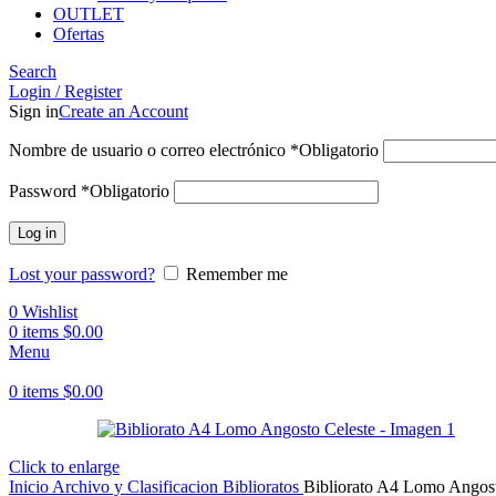
OUTLET
Ofertas
Search
Login / Register
Sign in
Create an Account
Nombre de usuario o correo electrónico
*
Obligatorio
Password
*
Obligatorio
Log in
Lost your password?
Remember me
0
Wishlist
0
items
$
0.00
Menu
0
items
$
0.00
Click to enlarge
Inicio
Archivo y Clasificacion
Biblioratos
Bibliorato A4 Lomo Angost