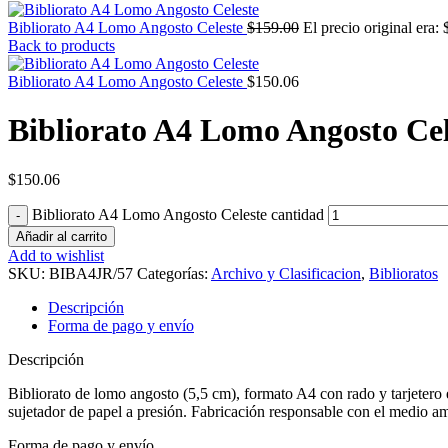
Bibliorato A4 Lomo Angosto Celeste
$
159.00
El precio original era:
Back to products
Bibliorato A4 Lomo Angosto Celeste
$
150.06
Bibliorato A4 Lomo Angosto Cel
$
150.06
Bibliorato A4 Lomo Angosto Celeste cantidad
Añadir al carrito
Add to wishlist
SKU:
BIBA4JR/57
Categorías:
Archivo y Clasificacion
,
Biblioratos
Descripción
Forma de pago y envío
Descripción
Bibliorato de lomo angosto (5,5 cm), formato A4 con rado y tarjetero 
sujetador de papel a presión. Fabricación responsable con el medio am
Forma de pago y envío