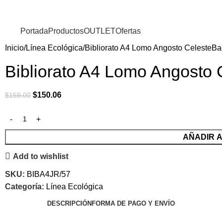
Portada
Productos
OUTLET
Ofertas
Inicio
Línea Ecológica
Bibliorato A4 Lomo Angosto Celeste
Ba
Bibliorato A4 Lomo Angosto 
$
150.06
$
159.00
AÑADIR 
Add to wishlist
SKU:
BIBA4JR/57
Categoría:
Línea Ecológica
DESCRIPCIÓN
FORMA DE PAGO Y ENVÍO