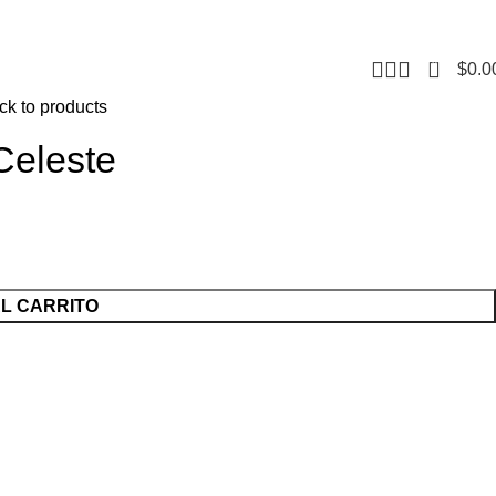
CONTACTO
F
0
$
0.0
ck to products
Celeste
AL CARRITO