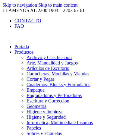
Skip to navigation
Skip to main content
LLAMENOS AL 2200 1903 – 2203 67 61
CONTACTO
FAQ
Portada
Productos
Archivo y Clasificacion
Arte, Manualidad y Juegos
Artículos de Escritorio
Cartucheras, Mochilas y Viandas
Cortar y Pegar
Cuadernos, Blocks y Formularios
Empaque
Engrapadoras y Perforadoras
Escritura y Correccion
Geometria
Higiene y limpieza
Higiene y Seguridad
Informatica, Multimedia e Insumos
Papeles
Sobres y Etiquetas