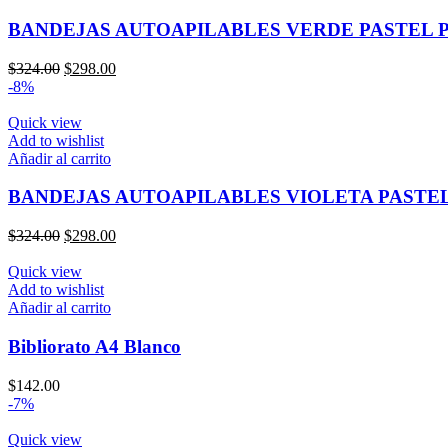
BANDEJAS AUTOAPILABLES VERDE PASTEL P
El
El
$
324.00
$
298.00
precio
precio
-8%
original
actual
era:
es:
Quick view
$324.00.
$298.00.
Add to wishlist
Añadir al carrito
BANDEJAS AUTOAPILABLES VIOLETA PASTEL
El
El
$
324.00
$
298.00
precio
precio
original
actual
Quick view
era:
es:
Add to wishlist
$324.00.
$298.00.
Añadir al carrito
Bibliorato A4 Blanco
$
142.00
-7%
Quick view