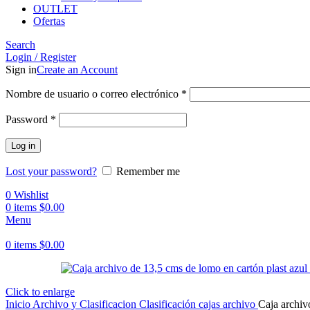
OUTLET
Ofertas
Search
Login / Register
Sign in
Create an Account
Obligatorio
Nombre de usuario o correo electrónico
*
Obligatorio
Password
*
Log in
Lost your password?
Remember me
0
Wishlist
0
items
$
0.00
Menu
0
items
$
0.00
Click to enlarge
Inicio
Archivo y Clasificacion
Clasificación
cajas archivo
Caja archiv