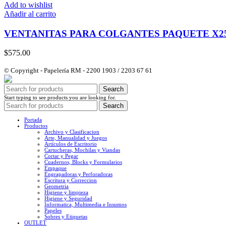
Add to wishlist
Añadir al carrito
VENTANITAS PARA COLGANTES PAQUETE X2
$
575.00
© Copyright - Papelería RM - 2200 1903 / 2203 67 61
Search
Start typing to see products you are looking for.
Search
Portada
Productos
Archivo y Clasificacion
Arte, Manualidad y Juegos
Artículos de Escritorio
Cartucheras, Mochilas y Viandas
Cortar y Pegar
Cuadernos, Blocks y Formularios
Empaque
Engrapadoras y Perforadoras
Escritura y Correccion
Geometria
Higiene y limpieza
Higiene y Seguridad
Informatica, Multimedia e Insumos
Papeles
Sobres y Etiquetas
OUTLET