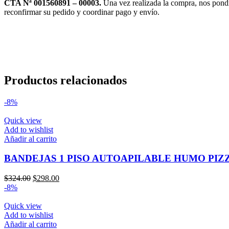
CTA Nª 001560891 – 00003.
Una vez realizada la compra, nos pond
reconfirmar su pedido y coordinar pago y envío.
Productos relacionados
-8%
Quick view
Add to wishlist
Añadir al carrito
BANDEJAS 1 PISO AUTOAPILABLE HUMO PIZZ
El
El
$
324.00
$
298.00
precio
precio
-8%
original
actual
era:
es:
Quick view
$324.00.
$298.00.
Add to wishlist
Añadir al carrito