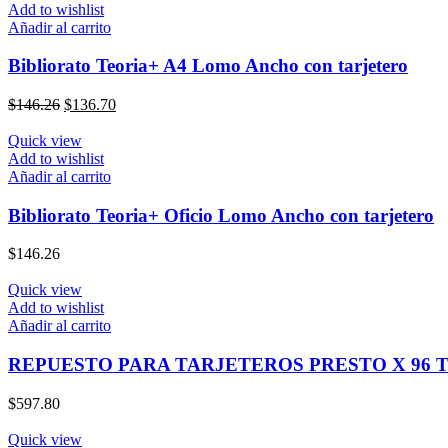
Add to wishlist
Añadir al carrito
Bibliorato Teoria+ A4 Lomo Ancho con tarjetero
El
El
$
146.26
$
136.70
precio
precio
original
actual
Quick view
era:
es:
Add to wishlist
$146.26.
$136.70.
Añadir al carrito
Bibliorato Teoria+ Oficio Lomo Ancho con tarjetero
$
146.26
Quick view
Add to wishlist
Añadir al carrito
REPUESTO PARA TARJETEROS PRESTO X 96 TA
$
597.80
Quick view