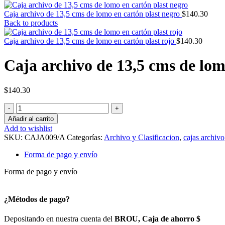
Caja archivo de 13,5 cms de lomo en cartón plast negro
$
140.30
Back to products
Caja archivo de 13,5 cms de lomo en cartón plast rojo
$
140.30
Caja archivo de 13,5 cms de lom
$
140.30
Caja
archivo
Añadir al carrito
de
Add to wishlist
13,5
SKU:
CAJA009/A
Categorías:
Archivo y Clasificacion
,
cajas archivo
cms
de
Forma de pago y envío
lomo
en
Forma de pago y envío
cartón
plast
azul
¿Métodos de pago?
cantidad
Depositando en nuestra cuenta del
BROU, Caja de ahorro $