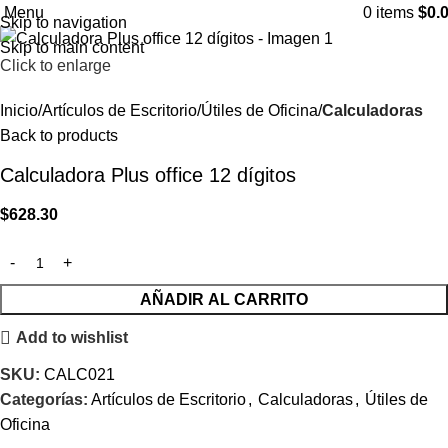
Menu
0
items
$
0.
Skip to navigation
Skip to main content
Click to enlarge
Inicio
Artículos de Escritorio
Útiles de Oficina
Calculadoras
Back to products
Calculadora Plus office 12 dígitos
$
628.30
AÑADIR AL CARRITO
Add to wishlist
SKU:
CALC021
Categorías:
Artículos de Escritorio
,
Calculadoras
,
Útiles de
Oficina