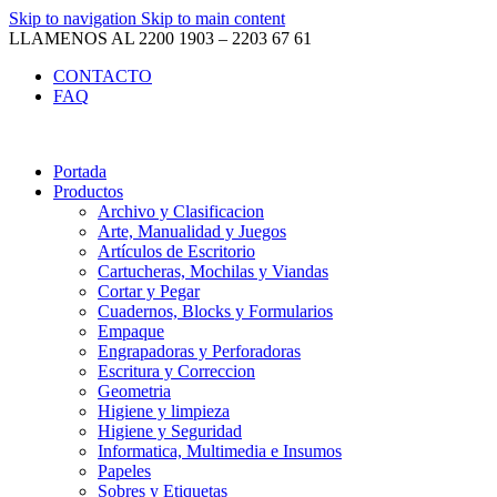
Skip to navigation
Skip to main content
LLAMENOS AL 2200 1903 – 2203 67 61
CONTACTO
FAQ
Portada
Productos
Archivo y Clasificacion
Arte, Manualidad y Juegos
Artículos de Escritorio
Cartucheras, Mochilas y Viandas
Cortar y Pegar
Cuadernos, Blocks y Formularios
Empaque
Engrapadoras y Perforadoras
Escritura y Correccion
Geometria
Higiene y limpieza
Higiene y Seguridad
Informatica, Multimedia e Insumos
Papeles
Sobres y Etiquetas