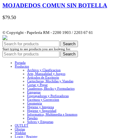
MOJADEDOS COMUN SIN BOTELLA
$
79.50
© Copyright - Papelería RM - 2200 1903 / 2203 67 61
Search
Start typing to see products you are looking for.
Search
Portada
Productos
Archivo y Clasificacion
Arte, Manualidad y Juegos
Artículos de Escritorio
Cartucheras, Mochilas y Viandas
Cortar y Pegar
Cuadernos, Blocks y Formularios
Empaque
Engrapadoras y Perforadoras
Escritura y Correccion
Geometria
Higiene y limpieza
Higiene y Seguridad
Informatica, Multimedia e Insumos
Papeles
Sobres y Etiquetas
OUTLET
Ofertas
Wishlist
Login / Register