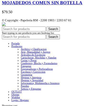
MOJADEDOS COMUN SIN BOTELLA
$
79.50
© Copyright - Papelería RM - 2200 1903 / 2203 67 61
Search
Start typing to see products you are looking for.
Search
Portada
Productos
Archivo y Clasificacion
Arte, Manualidad y Juegos
Artículos de Escritorio
Cartucheras, Mochilas y Viandas
Cortar y Pegar
Cuadernos, Blocks y Formularios
Empaque
Engrapadoras y Perforadoras
Escritura y Correccion
Geometria
Higiene y limpieza
Higiene y Seguridad
Informatica, Multimedia e Insumos
Papeles
Sobres y Etiquetas
OUTLET
Ofertas
Wishlist
Login / Register
Shopping cart