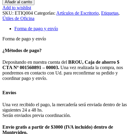
PIMACO
Añadir al carrito
CARTA
Add to wishlist
CAJA
SKU:
ETIQ004
Categorías:
Artículos de Escritorio
,
Etiquetas
,
X
Útiles de Oficina
100
SERIES
Forma de pago y envío
DEL
6180
Forma de pago y envío
A
6196
¿Métodos de pago?
cantidad
Depositando en nuestra cuenta del
BROU, Caja de ahorro $
CTA Nª 001560891 – 00003.
Una vez realizada la compra, nos
pondremos en contacto con Ud. para reconfirmar su pedido y
coordinar pago y envío.
Envíos
Una vez recibido el pago, la mercadería será enviada dentro de las
siguientes 24 a 48 hs.
Serán enviados previa coordinación.
Envío gratis a partir de $3000 (IVA incluido) dentro de
Montevideo.