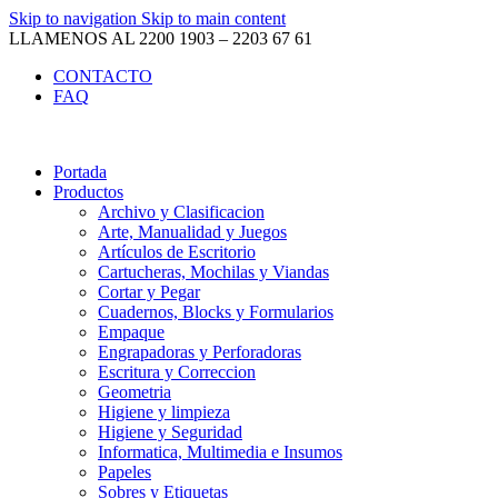
Skip to navigation
Skip to main content
LLAMENOS AL 2200 1903 – 2203 67 61
CONTACTO
FAQ
Portada
Productos
Archivo y Clasificacion
Arte, Manualidad y Juegos
Artículos de Escritorio
Cartucheras, Mochilas y Viandas
Cortar y Pegar
Cuadernos, Blocks y Formularios
Empaque
Engrapadoras y Perforadoras
Escritura y Correccion
Geometria
Higiene y limpieza
Higiene y Seguridad
Informatica, Multimedia e Insumos
Papeles
Sobres y Etiquetas