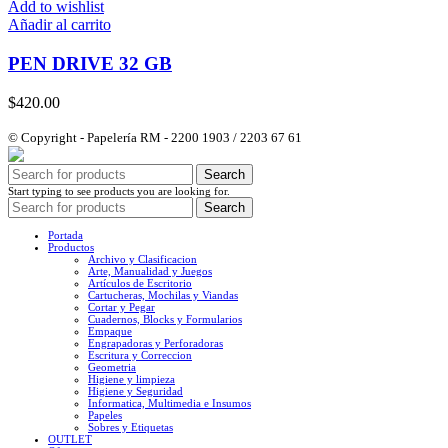
Add to wishlist
Añadir al carrito
PEN DRIVE 32 GB
$
420.00
© Copyright - Papelería RM - 2200 1903 / 2203 67 61
Search
Start typing to see products you are looking for.
Search
Portada
Productos
Archivo y Clasificacion
Arte, Manualidad y Juegos
Artículos de Escritorio
Cartucheras, Mochilas y Viandas
Cortar y Pegar
Cuadernos, Blocks y Formularios
Empaque
Engrapadoras y Perforadoras
Escritura y Correccion
Geometria
Higiene y limpieza
Higiene y Seguridad
Informatica, Multimedia e Insumos
Papeles
Sobres y Etiquetas
OUTLET