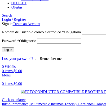
OUTLET
Ofertas
Search
Login / Register
Sign in
Create an Account
Nombre de usuario o correo electrónico
*
Obligatorio
Password
*
Obligatorio
Log in
Lost your password?
Remember me
0
Wishlist
0
items
$
0.00
Menu
0
items
$
0.00
Click to enlarge
Inicio
Informatica, Multimedia e Insumos
Toners y Cartuchos Compat