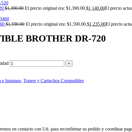
20
$
1,390.00
El precio original era: $1,390.00.
$
1,140.00
El precio actu
60
$
1,590.00
El precio original era: $1,590.00.
$
1,235.00
El precio actu
BLE BROTHER DR-720
idad
a e Insumos
,
Toners y Cartuchos Compatibles
remos en contacto con Ud. para reconfirmar su pedido y coordinar pago