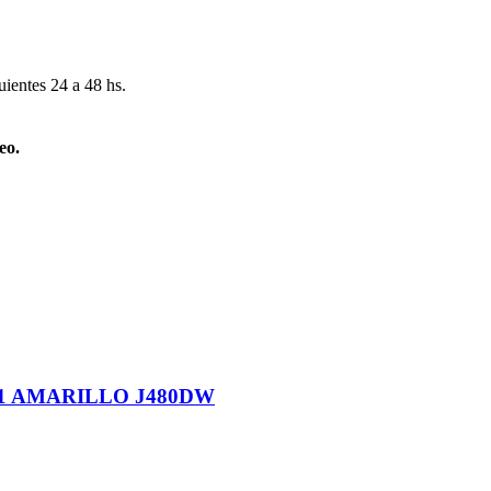
uientes 24 a 48 hs.
eo.
1 AMARILLO J480DW