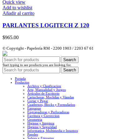
Quick view
Add to wishlist
Añadir al carrito
PARLANTES LOGITECH Z 120
$
965.00
© Copyright - Papelería RM - 2200 1903 / 2203 67 61
Search
Start typing to see products you are looking for.
Search
Portada
Productos
Archivo y Clasificacion
Arte, Manualidad y Juegos
Artículos de Escritorio
Cartucheras, Mochilas y Viandas
Cortar y Pegar
Cuadernos, Blocks y Formularios
Empaque
Engrapadoras y Perforadoras
Escritura y Correccion
Geometria
Higiene y limpieza
Higiene y Seguridad
Informatica, Multimedia e Insumos
Papeles
Sobres y Etiquetas