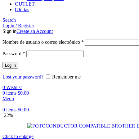
OUTLET
Ofertas
Search
Login / Register
Sign in
Create an Account
Obligatorio
Nombre de usuario o correo electrónico
*
Obligatorio
Password
*
Log in
Lost your password?
Remember me
0
Wishlist
0
items
$
0.00
Menu
0
items
$
0.00
-22%
Click to enlarge