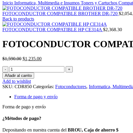
Inicio
Informatica, Multimedia e Insumos
Toners y Cartuchos Compat
FOTOCONDUCTOR COMPATIBLE BROTHER DR-720
$
2,054
Back to products
FOTOCONDUCTOR COMPATIBLE HP CE314A
$
2,368.30
FOTOCONDUCTOR COMPATIB
El
El
$
1,590.00
$
1,235.00
precio
precio
FOTOCONDUCTOR
original
actual
COMPATIBLE
era:
es:
Añadir al carrito
BROTHER
$1,590.00.
$1,235.00.
Add to wishlist
DR-
SKU:
CDR850
Categorías:
Fotoconductores
,
Informatica, Multimedi
850
/
Forma de pago y envío
DR3460
cantidad
Forma de pago y envío
¿Métodos de pago?
Depositando en nuestra cuenta del
BROU, Caja de ahorro $