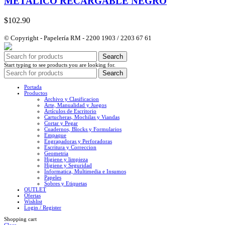
METALICO RECARGABLE NEGRO
$
102.90
© Copyright - Papelería RM - 2200 1903 / 2203 67 61
Search
Start typing to see products you are looking for.
Search
Portada
Productos
Archivo y Clasificacion
Arte, Manualidad y Juegos
Artículos de Escritorio
Cartucheras, Mochilas y Viandas
Cortar y Pegar
Cuadernos, Blocks y Formularios
Empaque
Engrapadoras y Perforadoras
Escritura y Correccion
Geometria
Higiene y limpieza
Higiene y Seguridad
Informatica, Multimedia e Insumos
Papeles
Sobres y Etiquetas
OUTLET
Ofertas
Wishlist
Login / Register
Shopping cart
Close