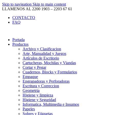
Skip to navigation
Skip to main content
LLAMENOS AL 2200 1903 – 2203 67 61
CONTACTO
FAQ
Portada
Productos
Archivo y Clasificacion
Arte, Manualidad y Juegos
Artículos de Escritorio
Cartucheras, Mochilas y Viandas
Cortar y Pegar
Cuadernos, Blocks y Formularios
Empaque
Engrapadoras y Perforadoras
Escritura y Correccion
Geometria
Higiene y limpieza
Higiene y Seguridad
Informatica, Multimedia e Insumos
Papeles
Sobres y Etiquetas