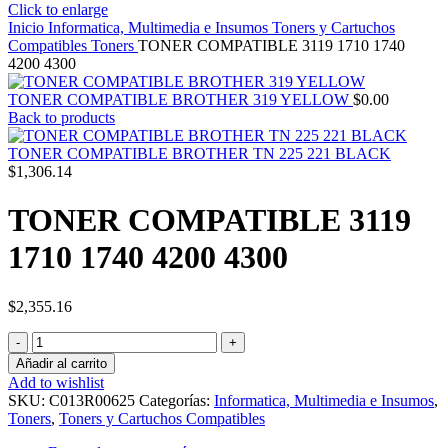
Click to enlarge
Inicio
Informatica, Multimedia e Insumos
Toners y Cartuchos
Compatibles
Toners
TONER COMPATIBLE 3119 1710 1740
4200 4300
TONER COMPATIBLE BROTHER 319 YELLOW
$
0.00
Back to products
TONER COMPATIBLE BROTHER TN 225 221 BLACK
$
1,306.14
TONER COMPATIBLE 3119
1710 1740 4200 4300
$
2,355.16
TONER
COMPATIBLE
Añadir al carrito
3119
Add to wishlist
1710
SKU:
C013R00625
Categorías:
Informatica, Multimedia e Insumos
,
1740
Toners
,
Toners y Cartuchos Compatibles
4200
4300