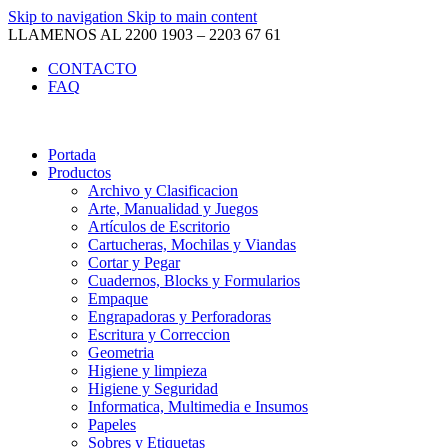
Skip to navigation
Skip to main content
LLAMENOS AL 2200 1903 – 2203 67 61
CONTACTO
FAQ
Portada
Productos
Archivo y Clasificacion
Arte, Manualidad y Juegos
Artículos de Escritorio
Cartucheras, Mochilas y Viandas
Cortar y Pegar
Cuadernos, Blocks y Formularios
Empaque
Engrapadoras y Perforadoras
Escritura y Correccion
Geometria
Higiene y limpieza
Higiene y Seguridad
Informatica, Multimedia e Insumos
Papeles
Sobres y Etiquetas