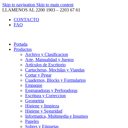
Skip to navigation
Skip to main content
LLAMENOS AL 2200 1903 – 2203 67 61
CONTACTO
FAQ
Portada
Productos
Archivo y Clasificacion
Arte, Manualidad y Juegos
Artículos de Escritorio
Cartucheras, Mochilas y Viandas
Cortar y Pegar
Cuadernos, Blocks y Formularios
Empaque
Engrapadoras y Perforadoras
Escritura y Correccion
Geometria
Higiene y limpieza
Higiene y Seguridad
Informatica, Multimedia e Insumos
Papeles
Sobres y Etiquetas