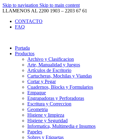
Skip to navigation
Skip to main content
LLAMENOS AL 2200 1903 – 2203 67 61
CONTACTO
FAQ
Portada
Productos
Archivo y Clasificacion
Arte, Manualidad y Juegos
Artículos de Escritorio
Cartucheras, Mochilas y Viandas
Cortar y Pegar
Cuadernos, Blocks y Formularios
Empaque
Engrapadoras y Perforadoras
Escritura y Correccion
Geometria
Higiene y limpieza
Higiene y Seguridad
Informatica, Multimedia e Insumos
Papeles
Sobres y Etiquetas