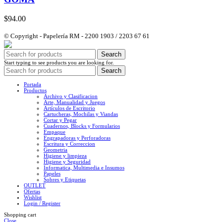
$
94.00
© Copyright - Papelería RM - 2200 1903 / 2203 67 61
Search
Start typing to see products you are looking for.
Search
Portada
Productos
Archivo y Clasificacion
Arte, Manualidad y Juegos
Artículos de Escritorio
Cartucheras, Mochilas y Viandas
Cortar y Pegar
Cuadernos, Blocks y Formularios
Empaque
Engrapadoras y Perforadoras
Escritura y Correccion
Geometria
Higiene y limpieza
Higiene y Seguridad
Informatica, Multimedia e Insumos
Papeles
Sobres y Etiquetas
OUTLET
Ofertas
Wishlist
Login / Register
Shopping cart
Close