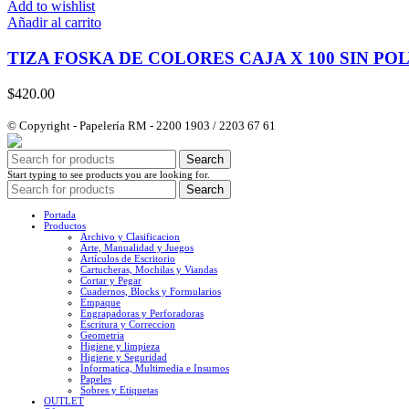
Add to wishlist
Añadir al carrito
TIZA FOSKA DE COLORES CAJA X 100 SIN PO
$
420.00
© Copyright - Papelería RM - 2200 1903 / 2203 67 61
Search
Start typing to see products you are looking for.
Search
Portada
Productos
Archivo y Clasificacion
Arte, Manualidad y Juegos
Artículos de Escritorio
Cartucheras, Mochilas y Viandas
Cortar y Pegar
Cuadernos, Blocks y Formularios
Empaque
Engrapadoras y Perforadoras
Escritura y Correccion
Geometria
Higiene y limpieza
Higiene y Seguridad
Informatica, Multimedia e Insumos
Papeles
Sobres y Etiquetas
OUTLET