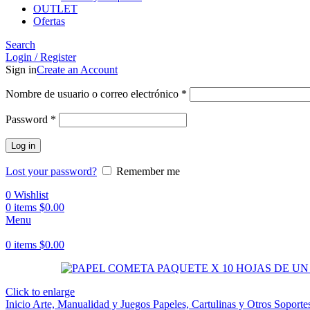
OUTLET
Ofertas
Search
Login / Register
Sign in
Create an Account
Obligatorio
Nombre de usuario o correo electrónico
*
Obligatorio
Password
*
Log in
Lost your password?
Remember me
0
Wishlist
0
items
$
0.00
Menu
0
items
$
0.00
Click to enlarge
Inicio
Arte, Manualidad y Juegos
Papeles, Cartulinas y Otros Soport