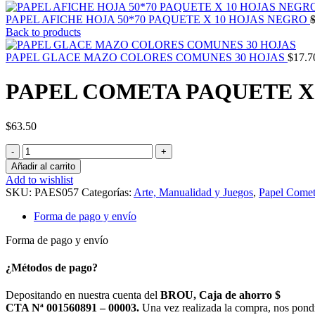
PAPEL AFICHE HOJA 50*70 PAQUETE X 10 HOJAS NEGRO
Back to products
PAPEL GLACE MAZO COLORES COMUNES 30 HOJAS
$
17.7
PAPEL COMETA PAQUETE X 1
$
63.50
PAPEL
COMETA
Añadir al carrito
PAQUETE
Add to wishlist
X
SKU:
PAES057
Categorías:
Arte, Manualidad y Juegos
,
Papel Come
10
HOJAS
Forma de pago y envío
DE
UN
Forma de pago y envío
COLOR
50,8
¿Métodos de pago?
*
76,2
Depositando en nuestra cuenta del
BROU, Caja de ahorro $
CM.
CTA Nª 001560891 – 00003.
Una vez realizada la compra, nos pond
cantidad