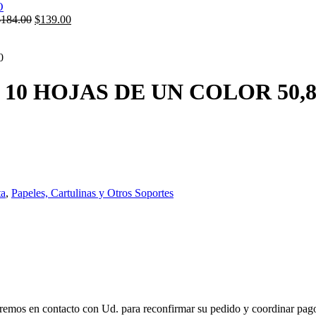
El
El
$
184.00
$
139.00
precio
precio
original
actual
era:
es:
0
$184.00.
$139.00.
0 HOJAS DE UN COLOR 50,8 *
ta
,
Papeles, Cartulinas y Otros Soportes
remos en contacto con Ud. para reconfirmar su pedido y coordinar pago