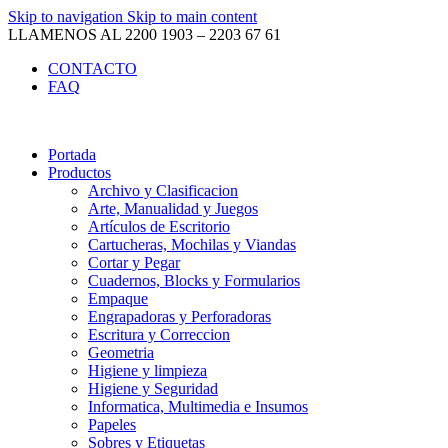
Skip to navigation
Skip to main content
LLAMENOS AL 2200 1903 – 2203 67 61
CONTACTO
FAQ
Portada
Productos
Archivo y Clasificacion
Arte, Manualidad y Juegos
Artículos de Escritorio
Cartucheras, Mochilas y Viandas
Cortar y Pegar
Cuadernos, Blocks y Formularios
Empaque
Engrapadoras y Perforadoras
Escritura y Correccion
Geometria
Higiene y limpieza
Higiene y Seguridad
Informatica, Multimedia e Insumos
Papeles
Sobres y Etiquetas