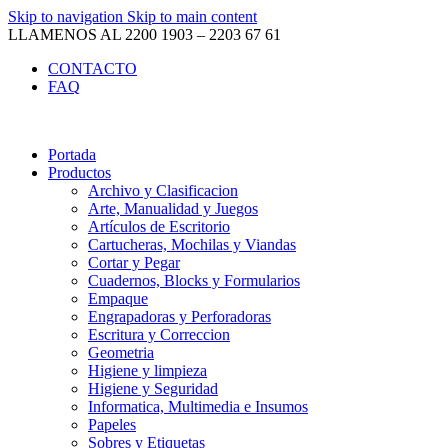
Skip to navigation
Skip to main content
LLAMENOS AL 2200 1903 – 2203 67 61
CONTACTO
FAQ
Portada
Productos
Archivo y Clasificacion
Arte, Manualidad y Juegos
Artículos de Escritorio
Cartucheras, Mochilas y Viandas
Cortar y Pegar
Cuadernos, Blocks y Formularios
Empaque
Engrapadoras y Perforadoras
Escritura y Correccion
Geometria
Higiene y limpieza
Higiene y Seguridad
Informatica, Multimedia e Insumos
Papeles
Sobres y Etiquetas