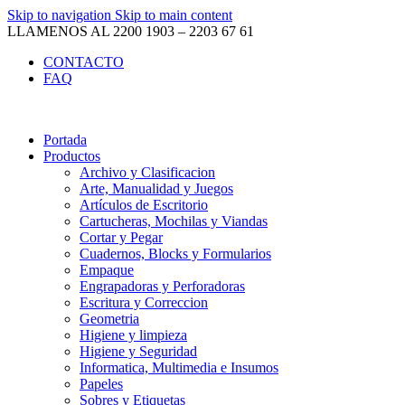
Skip to navigation
Skip to main content
LLAMENOS AL 2200 1903 – 2203 67 61
CONTACTO
FAQ
Portada
Productos
Archivo y Clasificacion
Arte, Manualidad y Juegos
Artículos de Escritorio
Cartucheras, Mochilas y Viandas
Cortar y Pegar
Cuadernos, Blocks y Formularios
Empaque
Engrapadoras y Perforadoras
Escritura y Correccion
Geometria
Higiene y limpieza
Higiene y Seguridad
Informatica, Multimedia e Insumos
Papeles
Sobres y Etiquetas